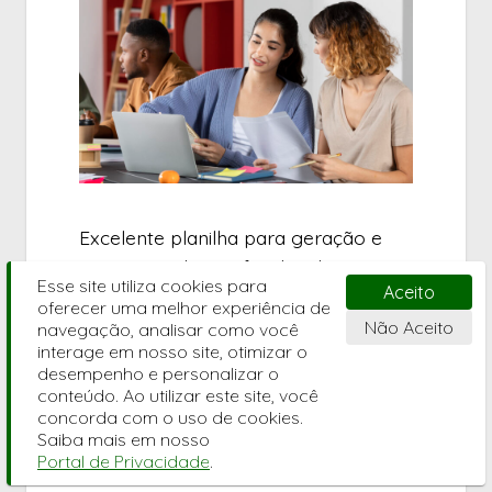
Excelente planilha para geração e
impressão de certificados do seu
Esse site utiliza cookies para
Aceito
treinamento ou curso ministrado, que
oferecer uma melhor experiência de
irá lhe atender perfeitamente as suas
Não Aceito
navegação, analisar como você
interage em nosso site, otimizar o
necessidades.
desempenho e personalizar o
conteúdo. Ao utilizar este site, você
concorda com o uso de cookies.
Saiba mais em nosso
Artigos populares
Portal de Privacidade
.